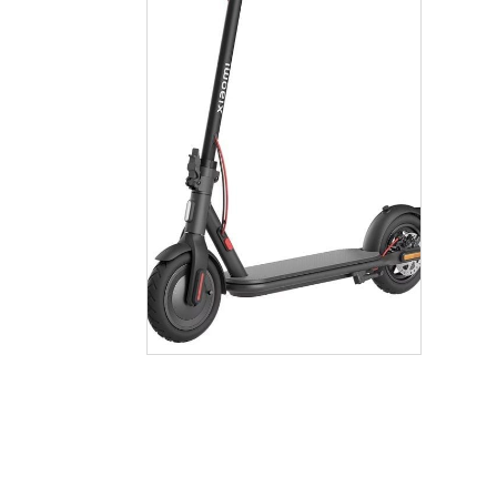
€
545.00
Añadir Al Carrito