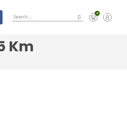
0
5 Km