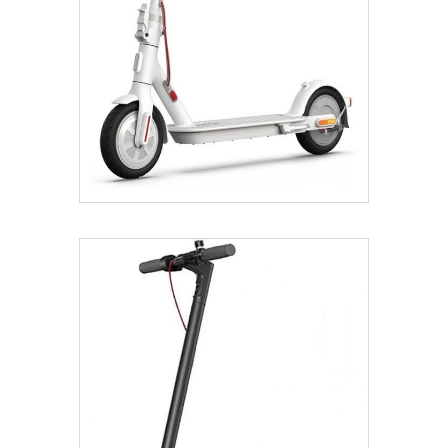
€
399.99
€
409.00
Añadir Al Carrito