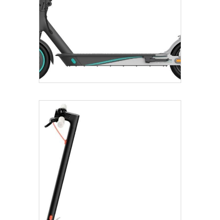
€
565.00
Añadir Al Carrito